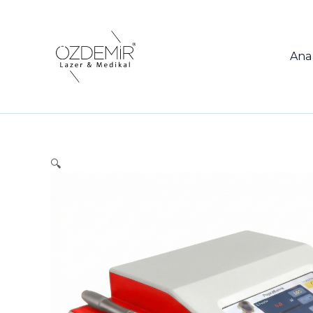
İçeriğe
atla
Ana
🔍