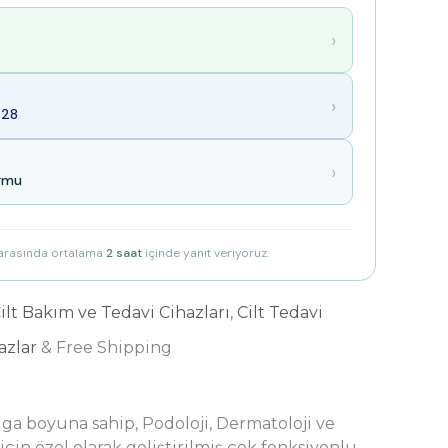
›
›
28
›
ormu
 arasında ortalama
2 saat
içinde yanıt veriyoruz.
ilt Bakım ve Tedavi Cihazları
,
Cilt Tedavi
azlar
& Free Shipping
a boyuna sahip, Podoloji, Dermatoloji ve
 için özel olarak geliştirilmiş çok fonksiyonlu