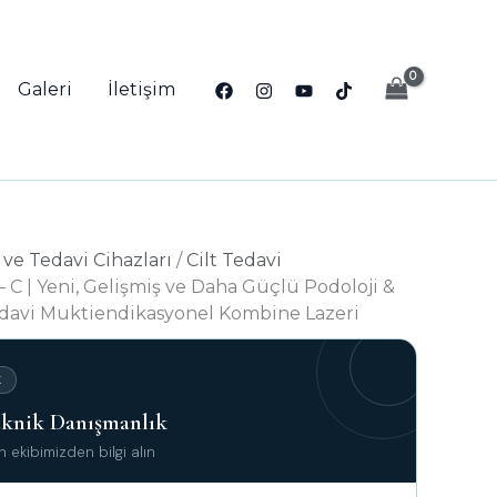
Galeri
İletişim
 ve Tedavi Cihazları
/
Cilt Tedavi
C | Yeni, Gelişmiş ve Daha Güçlü Podoloji &
edavi Muktiendikasyonel Kombine Lazeri
K
Teknik Danışmanlık
ekibimizden bilgi alın