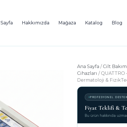
 Sayfa
Hakkımızda
Mağaza
Katalog
Blog
Ana Sayfa
/
Cilt Bakım
Cihazları
/ QUATTRO – 
Dermatoloji & FizikT
PROFESYONEL DESTE
Fiyat Teklifi & 
Bu ürün hakkında uzman 