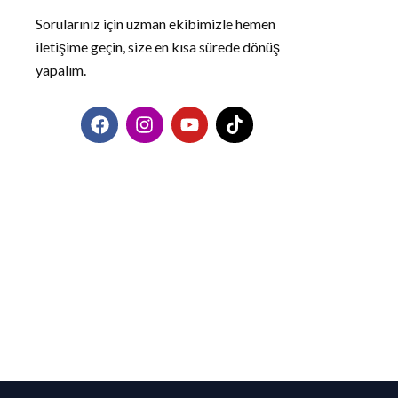
Sorularınız için uzman ekibimizle hemen
iletişime geçin, size en kısa sürede dönüş
yapalım.
F
I
Y
T
a
n
o
i
c
s
u
k
e
t
t
t
b
a
u
o
o
g
b
k
o
r
e
k
a
m