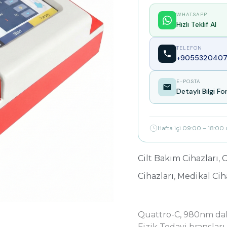
WHATSAPP
Hızlı Teklif Al
TELEFON
+9055320407
E-POSTA
Detaylı Bilgi F
Hafta içi 09:00 – 18:00
Cilt Bakım Cihazları
,
C
Cihazları
,
Medikal Cih
Quattro-C, 980nm dalg
Fizik Tedavi branşları