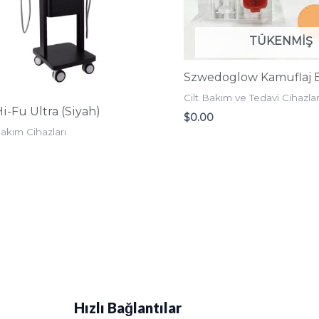
TÜKENMIŞ
Szwedoglow Kamuflaj B
Cilt Bakım ve Tedavi Cihazlar
i-Fu Ultra (Siyah)
$
0.00
Bakım Cihazları
Hızlı Bağlantılar