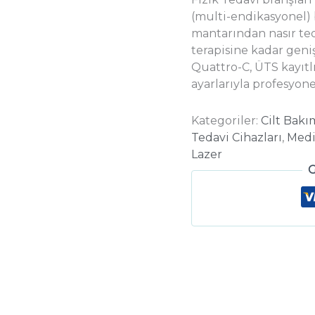
(multi-endikasyonel) 
mantarından nasır ted
terapisine kadar geni
Quattro-C, ÜTS kayıtlı
ayarlarıyla profesyon
Kategoriler:
Cilt Bakı
Tedavi Cihazları
,
Medi
Lazer
G