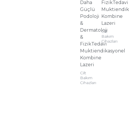
Daha
FizikTedavi
Güçlü
Muktiendik
Podoloji
Kombine
&
Lazeri
Dermatoloji
Cilt
Bakım
&
Cihazları
FizikTedavi
Muktiendikasyonel
Kombine
Lazeri
Cilt
Bakım
Cihazları