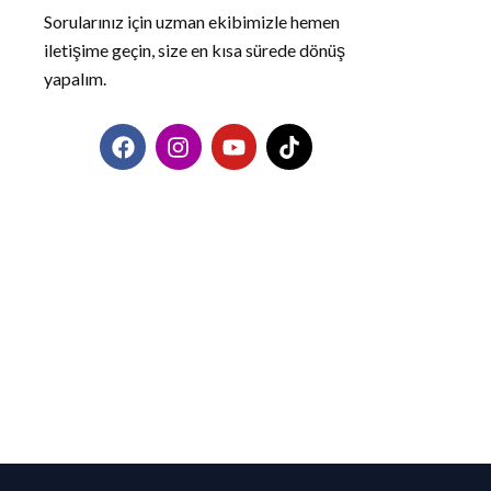
Sorularınız için uzman ekibimizle hemen
iletişime geçin, size en kısa sürede dönüş
yapalım.
F
I
Y
T
a
n
o
i
c
s
u
k
e
t
t
t
b
a
u
o
o
g
b
k
o
r
e
k
a
m