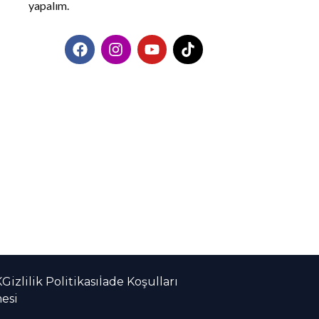
yapalım.
F
I
Y
T
a
n
o
i
c
s
u
k
e
t
t
t
b
a
u
o
o
g
b
k
o
r
e
k
a
m
K
Gizlilik Politikası
İade Koşulları
mesi