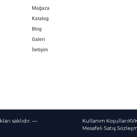
Mağaza
Katalog
Blog
Galeri
İletişim
arı saklıdır. —
Kullanım Koşulları
KV
Mesafeli Satış Sözleş