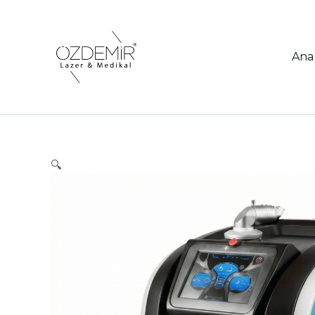
İçeriğe
atla
Ana
🔍