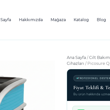
 Sayfa
Hakkımızda
Mağaza
Katalog
Blog
Ana Sayfa
/
Cilt Bakım
Cihazları
/ Picosure Q
PROFESYONEL DESTE
Fiyat Teklifi & 
Bu ürün hakkında uzman 