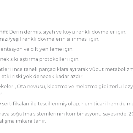
nm:
Derin dermis, siyah ve koyu renkli dövmeler için.
ızı/yeşil renkli dövmelerin silinmesi için.
entasyon ve cilt yenileme için.
k sıkılaştırma protokolleri için.
eri ince taneli parçacıklara ayırarak vücut metabolizmas
tki riski yok denecek kadar azdır.
eleri, Ota nevüsü, kloazma ve melazma gibi zorlu lezyonl
r.
 sertifikaları ile tescillenmiş olup, hem ticari hem de m
ava soğutma sistemlerinin kombinasyonu sayesinde, 200
alışma imkanı tanır.