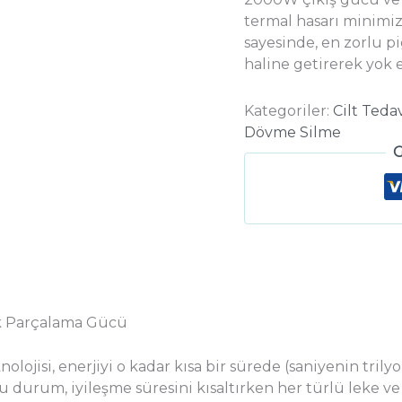
termal hasarı minimi
sayesinde, en zorlu p
haline getirerek yok 
Kategoriler:
Cilt Tedav
Dövme Silme
G
ik Parçalama Gücü
lojisi, enerjiyi o kadar kısa bir sürede (saniyenin trilyo
Bu durum, iyileşme süresini kısaltırken her türlü leke