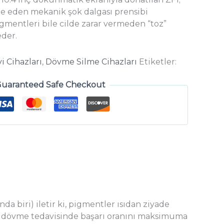
ze eden mekanik şok dalgası prensibi
igmentleri bile cilde zarar vermeden “toz”
eder.
i Cihazları
,
Dövme Silme Cihazları
Etiketler:
uaranteed Safe Checkout
nda biri) iletir ki, pigmentler ısıdan ziyade
 ve dövme tedavisinde başarı oranını maksimuma