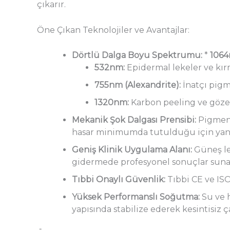
çıkarır.
Öne Çıkan Teknolojiler ve Avantajlar:
Dörtlü Dalga Boyu Spektrumu:
*
1064
532nm:
Epidermal lekeler ve kırm
755nm (Alexandrite):
İnatçı pigm
1320nm:
Karbon peeling ve gözene
Mekanik Şok Dalgası Prensibi:
Pigmentl
hasar minimumda tutulduğu için yan e
Geniş Klinik Uygulama Alanı:
Güneş lek
gidermede profesyonel sonuçlar suna
Tıbbi Onaylı Güvenlik:
Tıbbi CE ve ISO
Yüksek Performanslı Soğutma:
Su ve h
yapısında stabilize ederek kesintisiz ç