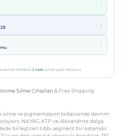
›
›
28
›
ormu
 arasında ortalama
2 saat
içinde yanıt veriyoruz.
Dövme Silme Cihazları
& Free Shipping
 silme ve pigmentasyon tedavisinde devrim
olojisini; Nd:YAG, KTP ve Alexandrite dalga
dede birleştiren tıbbi segment bir sistemdir.
10.4 inç dokunmatik ekranıyla donatılan ZF1;