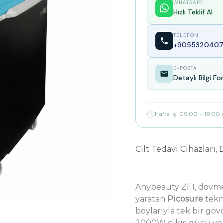
WHATSAPP
Hızlı Teklif Al
TELEFON
+9055320407
E-POSTA
Detaylı Bilgi F
Hafta içi 09:00 – 18:00
Cilt Tedavi Cihazları
,
Anybeauty ZF1, dövme
yaratan
Picosure
tekn
boylarıyla tek bir göv
2000W çıkış gücü ve 