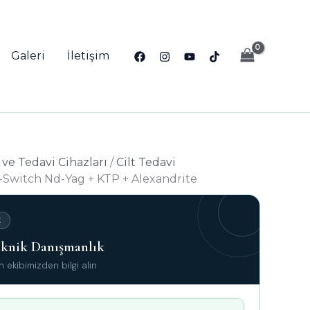
Galeri
İletişim
 ve Tedavi Cihazları
/
Cilt Tedavi
-Switch Nd-Yag + KTP + Alexandrite
K
Teknik Danışmanlık
ekibimizden bilgi alın