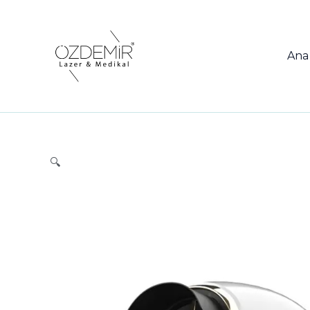
İçeriğe
atla
Ana
🔍