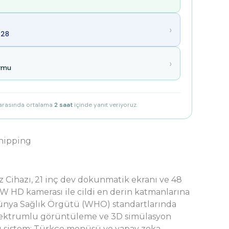
›
28
›
ormu
 arasında ortalama
2 saat
içinde yanıt veriyoruz.
hipping
iz Cihazı, 21 inç dev dokunmatik ekranı ve 48
W HD kamerası ile cildi en derin katmanlarına
. Dünya Sağlık Örgütü (WHO) standartlarında
spektrumlu görüntüleme ve 3D simülasyon
bu sistem; Türkçe menüsü ve yapay zeka