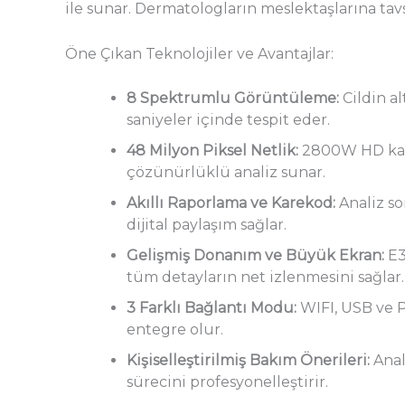
ile sunar. Dermatologların meslektaşlarına tavsi
Öne Çıkan Teknolojiler ve Avantajlar:
8 Spektrumlu Görüntüleme:
Cildin al
saniyeler içinde tespit eder.
48 Milyon Piksel Netlik:
2800W HD kame
çözünürlüklü analiz sunar.
Akıllı Raporlama ve Karekod:
Analiz so
dijital paylaşım sağlar.
Gelişmiş Donanım ve Büyük Ekran:
E3
tüm detayların net izlenmesini sağlar.
3 Farklı Bağlantı Modu:
WIFI, USB ve P
entegre olur.
Kişiselleştirilmiş Bakım Önerileri:
Anal
sürecini profesyonelleştirir.