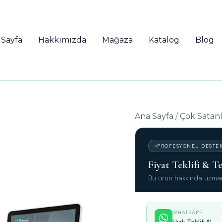
 Sayfa
Hakkımızda
Mağaza
Katalog
Blog
Ana Sayfa
/
Çok Satanl
PROFESYONEL DESTE
Fiyat Teklifi & 
Bu ürün hakkında uzman 
WHATSAPP