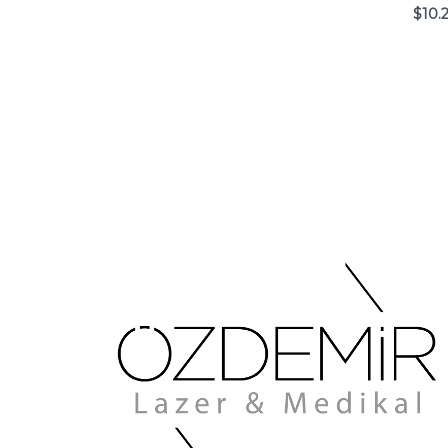
$
10.