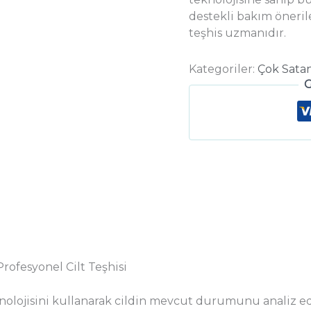
destekli bakım öneril
teşhis uzmanıdır.
Kategoriler:
Çok Satan
G
ofesyonel Cilt Teşhisi
olojisini kullanarak cildin mevcut durumunu analiz ed