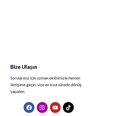
Bize Ulaşın
Sorularınız için uzman ekibimizle hemen
iletişime geçin, size en kısa sürede dönüş
yapalım.
F
I
Y
T
a
n
o
i
c
s
u
k