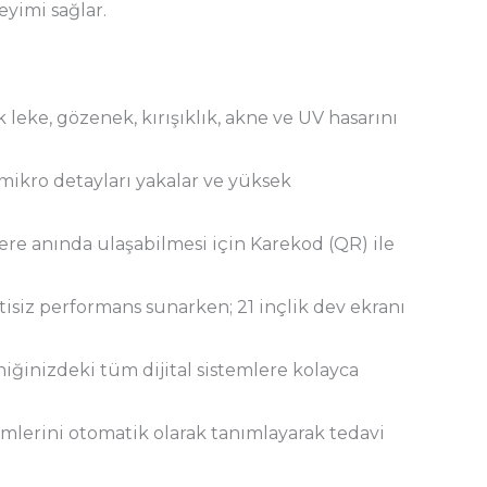
eyimi sağlar.
k leke, gözenek, kırışıklık, akne ve UV hasarını
ikro detayları yakalar ve yüksek
lere anında ulaşabilmesi için Karekod (QR) ile
isiz performans sunarken; 21 inçlik dev ekranı
iğinizdeki tüm dijital sistemlere kolayca
lerini otomatik olarak tanımlayarak tedavi