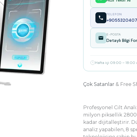
Hızlı Teklif Al
TELEFON
+9055320407
E-POSTA
Detaylı Bilgi F
Hafta içi 09:00 – 18:00
Çok Satanlar
& Free S
Profesyonel Cilt Anal
milyon piksellik 2800
kadar dijitalleştirir
analiz yapabilen, 8 
teknolojisine sahip 