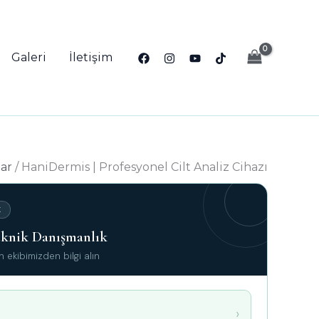
Galeri
İletişim
ar
/ HaniDermis | Profesyonel Cilt Analiz Cihazı
K
Teknik Danışmanlık
ekibimizden bilgi alın
›