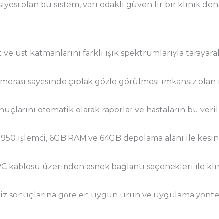
yesi olan bu sistem, veri odaklı güvenilir bir klinik den
t ve üst katmanlarını farklı ışık spektrumlarıyla tarayara
rası sayesinde çıplak gözle görülmesi imkansız olan m
nuçlarını otomatik olarak raporlar ve hastaların bu veri
950 işlemci, 6GB RAM ve 64GB depolama alanı ile kesint
C kablosu üzerinden esnek bağlantı seçenekleri ile klin
iz sonuçlarına göre en uygun ürün ve uygulama yöntem