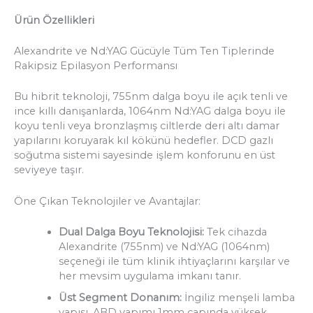
Ürün Özellikleri
Alexandrite ve Nd:YAG Gücüyle Tüm Ten Tiplerinde
Rakipsiz Epilasyon Performansı
Bu hibrit teknoloji, 755nm dalga boyu ile açık tenli ve
ince kıllı danışanlarda, 1064nm Nd:YAG dalga boyu ile
koyu tenli veya bronzlaşmış ciltlerde deri altı damar
yapılarını koruyarak kıl kökünü hedefler. DCD gazlı
soğutma sistemi sayesinde işlem konforunu en üst
seviyeye taşır.
Öne Çıkan Teknolojiler ve Avantajlar:
Dual Dalga Boyu Teknolojisi:
Tek cihazda
Alexandrite (755nm) ve Nd:YAG (1064nm)
seçeneği ile tüm klinik ihtiyaçlarını karşılar ve
her mevsim uygulama imkanı tanır.
Üst Segment Donanım:
İngiliz menşeli lamba
yapısı, ABD yapımı 1mm çapında yüksek