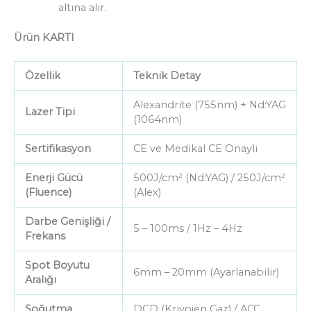
altına alır.
Ürün KARTI
Özellik
Teknik Detay
Alexandrite (755nm) + Nd:YAG
Lazer Tipi
(1064nm)
Sertifikasyon
CE ve Medikal CE Onaylı
Enerji Gücü
500J/cm² (Nd:YAG) / 250J/cm²
(Fluence)
(Alex)
Darbe Genişliği /
5 – 100ms / 1Hz – 4Hz
Frekans
Spot Boyutu
6mm – 20mm (Ayarlanabilir)
Aralığı
Soğutma
DCD (Kriyojen Gaz) / ACC