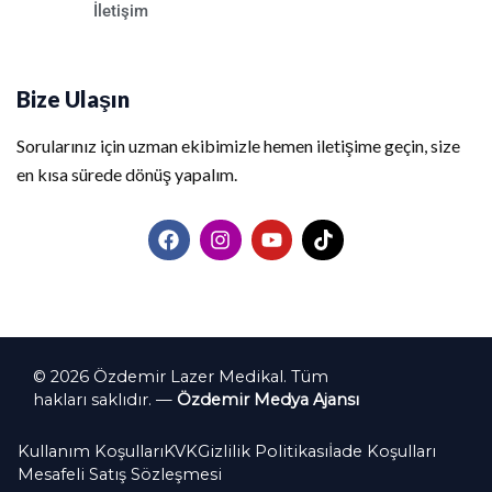
İletişim
Bize Ulaşın
Sorularınız için uzman ekibimizle hemen iletişime geçin, size
en kısa sürede dönüş yapalım.
F
I
Y
T
a
n
o
i
c
s
u
k
e
t
t
t
b
a
u
o
o
g
b
k
o
r
e
k
a
© 2026 Özdemir Lazer Medikal. Tüm
m
hakları saklıdır. —
Özdemir Medya Ajansı
Kullanım Koşulları
KVK
Gizlilik Politikası
İade Koşulları
Mesafeli Satış Sözleşmesi