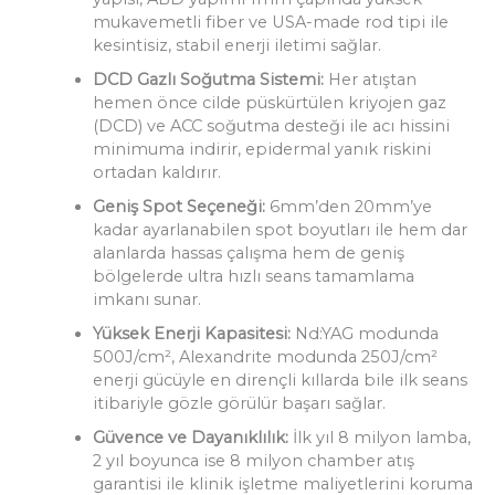
mukavemetli fiber ve USA-made rod tipi ile
kesintisiz, stabil enerji iletimi sağlar.
DCD Gazlı Soğutma Sistemi:
Her atıştan
hemen önce cilde püskürtülen kriyojen gaz
(DCD) ve ACC soğutma desteği ile acı hissini
minimuma indirir, epidermal yanık riskini
ortadan kaldırır.
Geniş Spot Seçeneği:
6mm’den 20mm’ye
kadar ayarlanabilen spot boyutları ile hem dar
alanlarda hassas çalışma hem de geniş
bölgelerde ultra hızlı seans tamamlama
imkanı sunar.
Yüksek Enerji Kapasitesi:
Nd:YAG modunda
500J/cm², Alexandrite modunda 250J/cm²
enerji gücüyle en dirençli kıllarda bile ilk seans
itibariyle gözle görülür başarı sağlar.
Güvence ve Dayanıklılık:
İlk yıl 8 milyon lamba,
2 yıl boyunca ise 8 milyon chamber atış
garantisi ile klinik işletme maliyetlerini koruma