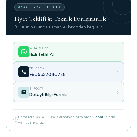
PROFESYONEL DESTEK
Fiyat Teklifi & Teknik Danışmanlık
Bu ürün hakkında uzman ekibimizden bilgi alın
WHATSAPP
›
Hızlı Teklif Al
TELEFON
›
+905532040728
E-POSTA
›
Detaylı Bilgi Formu
Hafta içi 09:00 – 18:00 arasında ortalama
2 saat
içinde
yanıt veriyoruz.