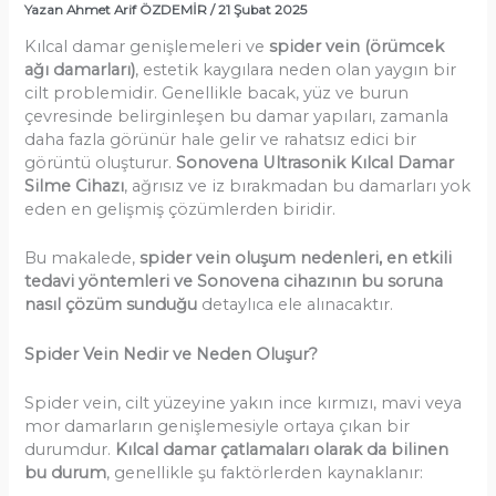
Yazan
Ahmet Arif ÖZDEMİR
/
21 Şubat 2025
Kılcal damar genişlemeleri ve
spider vein (örümcek
ağı damarları)
, estetik kaygılara neden olan yaygın bir
cilt problemidir. Genellikle bacak, yüz ve burun
çevresinde belirginleşen bu damar yapıları, zamanla
daha fazla görünür hale gelir ve rahatsız edici bir
görüntü oluşturur.
Sonovena Ultrasonik Kılcal Damar
Silme Cihazı
, ağrısız ve iz bırakmadan bu damarları yok
eden en gelişmiş çözümlerden biridir.
Bu makalede,
spider vein oluşum nedenleri, en etkili
tedavi yöntemleri ve Sonovena cihazının bu soruna
nasıl çözüm sunduğu
detaylıca ele alınacaktır.
Spider Vein Nedir ve Neden Oluşur?
Spider vein, cilt yüzeyine yakın ince kırmızı, mavi veya
mor damarların genişlemesiyle ortaya çıkan bir
durumdur.
Kılcal damar çatlamaları olarak da bilinen
bu durum
, genellikle şu faktörlerden kaynaklanır: