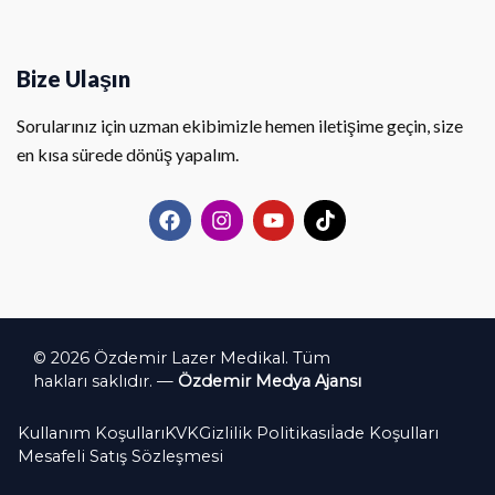
Bize Ulaşın
Sorularınız için uzman ekibimizle hemen iletişime geçin, size
en kısa sürede dönüş yapalım.
F
I
Y
T
a
n
o
i
c
s
u
k
e
t
t
t
b
a
u
o
o
g
b
k
o
r
e
k
a
© 2026 Özdemir Lazer Medikal. Tüm
m
hakları saklıdır. —
Özdemir Medya Ajansı
Kullanım Koşulları
KVK
Gizlilik Politikası
İade Koşulları
Mesafeli Satış Sözleşmesi