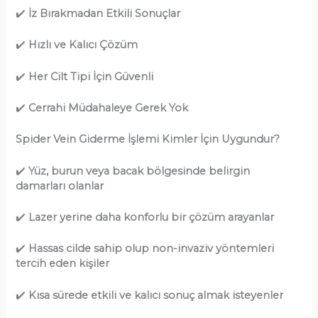
✔️
İz Bırakmadan Etkili Sonuçlar
✔️
Hızlı ve Kalıcı Çözüm
✔️
Her Cilt Tipi İçin Güvenli
✔️
Cerrahi Müdahaleye Gerek Yok
Spider Vein Giderme İşlemi Kimler İçin Uygundur?
✔️
Yüz, burun veya bacak bölgesinde belirgin
damarları olanlar
✔️
Lazer yerine daha konforlu bir çözüm arayanlar
✔️
Hassas cilde sahip olup non-invaziv yöntemleri
tercih eden kişiler
✔️
Kısa sürede etkili ve kalıcı sonuç almak isteyenler