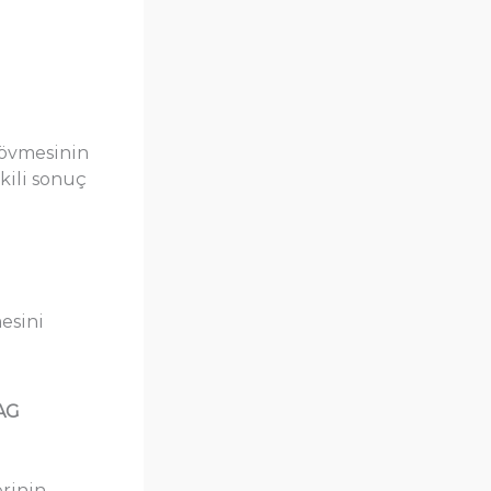
dövmesinin
kili sonuç
esini
YAG
erinin