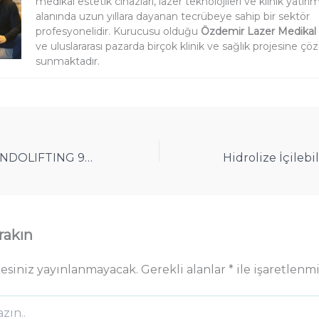
medikal estetik cihazları, lazer teknolojileri ve klinik yatırım
alanında uzun yıllara dayanan tecrübeye sahip bir sektör
profesyonelidir. Kurucusu olduğu
Özdemir Lazer Medikal
ve uluslararası pazarda birçok klinik ve sağlık projesine ç
sunmaktadır.
Co2 lazer mi ? ENDOLIFTING 980nm&1470nm lazer mi?
rakın
resiniz yayınlanmayacak.
Gerekli alanlar
*
ile işaretlenmi