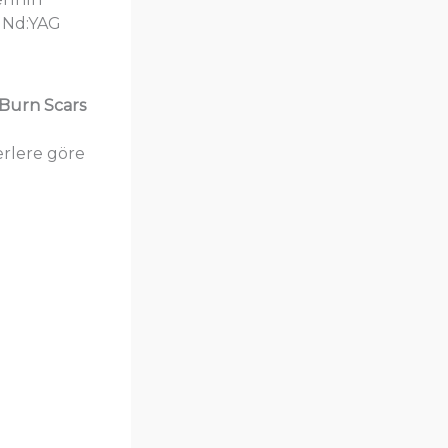
, Nd:YAG
 Burn Scars
erlere göre