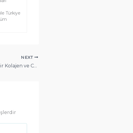
ları
ile Türkiye
özüm
NEXT
Hidrolize İçilebilir Kolajen ve CO₂ Lazer Kombinasyonunun Medikal Estetikteki Rolü: Detaylı Bilimsel Analiz
şlerdir