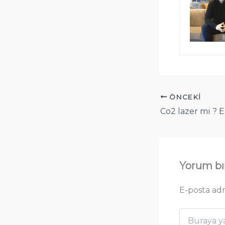
ÖNCEKI
Yorum bı
E-posta ad
Buraya
yazın..