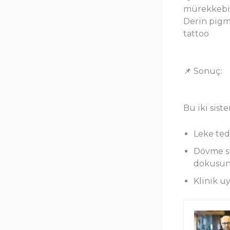
mürekkebi
Derin pigm
tattoo
📌 Sonuç:
Bu iki sist
Leke ted
Dövme si
dokusunu
Klinik u