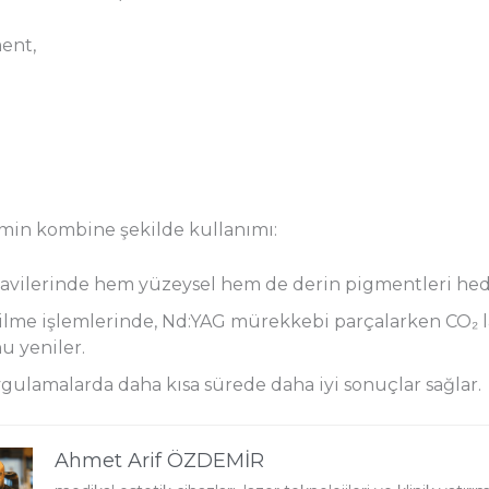
ent,
emin kombine şekilde kullanımı:
avilerinde hem yüzeysel hem de derin pigmentleri hede
lme işlemlerinde, Nd:YAG mürekkebi parçalarken CO₂ la
 yeniler.
ygulamalarda daha kısa sürede daha iyi sonuçlar sağlar.
Ahmet Arif ÖZDEMİR