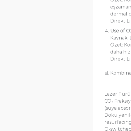
eşzamanl
dermal p
Direkt L
Use of C
Kaynak: 
Özet: Ko
daha hız
Direkt L
📊 Kombina
Lazer Türü
CO₂ Fraksi
(suya abso
Doku yeni
resurfacin
Q-switched