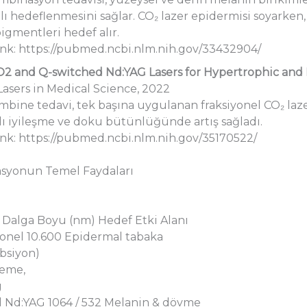
ı hedeflenmesini sağlar. CO₂ lazer epidermisi soyarken
igmentleri hedef alır.
ink: https://pubmed.ncbi.nlm.nih.gov/33432904/
O2 and Q-switched Nd:YAG Lasers for Hypertrophic and
Lasers in Medical Science, 2022
mbine tedavi, tek başına uygulanan fraksiyonel CO₂ laz
lı iyileşme ve doku bütünlüğünde artış sağladı.
ink: https://pubmed.ncbi.nlm.nih.gov/35170522/
syonun Temel Faydaları
 Dalga Boyu (nm) Hedef Etki Alanı
yonel 10.600 Epidermal tabaka
rbsiyon)
leme,
g
 Nd:YAG 1064 / 532 Melanin & dövme