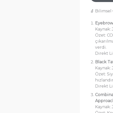
🔬 Bilimse
Eyebrow
Kaynak: 
Özet: CO
çıkarılm
verdi.
Direkt L
Black Ta
Kaynak: 
Özet: Si
hızlandı
Direkt L
Combinat
Approac
Kaynak: 
Özet: Ko