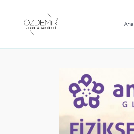
İçeriğe
atla
Ana