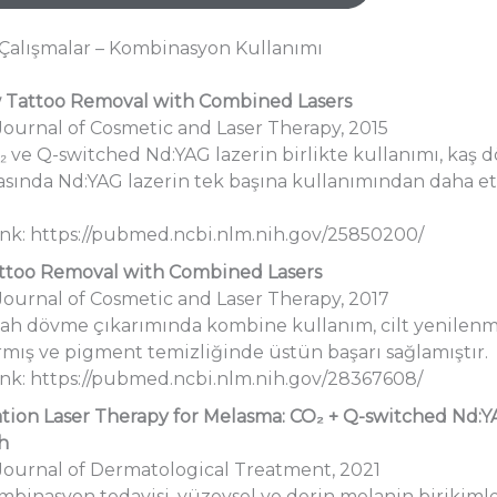
l Çalışmalar – Kombinasyon Kullanımı
 Tattoo Removal with Combined Lasers
Journal of Cosmetic and Laser Therapy, 2015
₂ ve Q-switched Nd:YAG lazerin birlikte kullanımı, kaş 
asında Nd:YAG lazerin tek başına kullanımından daha et
ink: https://pubmed.ncbi.nlm.nih.gov/25850200/
ttoo Removal with Combined Lasers
Journal of Cosmetic and Laser Therapy, 2017
yah dövme çıkarımında kombine kullanım, cilt yenilenm
rmış ve pigment temizliğinde üstün başarı sağlamıştır.
ink: https://pubmed.ncbi.nlm.nih.gov/28367608/
ion Laser Therapy for Melasma: CO₂ + Q-switched Nd:
h
Journal of Dermatological Treatment, 2021
mbinasyon tedavisi, yüzeysel ve derin melanin birikiml