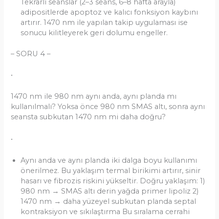
Tekrarlı seanslar (2–3 seans, 6–8 hafta arayla)
adipositlerde apoptoz ve kalıcı fonksiyon kaybını
artırır. 1470 nm ile yapılan takip uygulaması ise
sonucu kilitleyerek geri dolumu engeller.
– SORU 4 –
•
1470 nm ile 980 nm aynı anda, aynı planda mı
kullanılmalı? Yoksa önce 980 nm SMAS altı, sonra aynı
seansta subkutan 1470 nm mi daha doğru?
•
Aynı anda ve aynı planda iki dalga boyu kullanımı
önerilmez. Bu yaklaşım termal birikimi artırır, sinir
hasarı ve fibrozis riskini yükseltir. Doğru yaklaşım: 1)
980 nm → SMAS altı derin yağda primer lipoliz 2)
1470 nm → daha yüzeyel subkutan planda septal
kontraksiyon ve sıkılaştırma Bu sıralama cerrahi