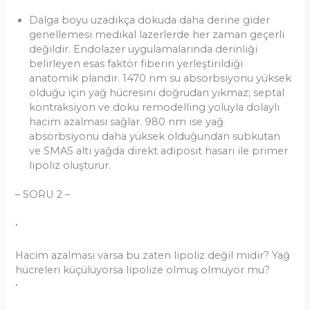
Dalga boyu uzadıkça dokuda daha derine gider
genellemesi medikal lazerlerde her zaman geçerli
değildir. Endolazer uygulamalarında derinliği
belirleyen esas faktör fiberin yerleştirildiği
anatomik plandır. 1470 nm su absorbsiyonu yüksek
olduğu için yağ hücresini doğrudan yıkmaz; septal
kontraksiyon ve doku remodelling yoluyla dolaylı
hacim azalması sağlar. 980 nm ise yağ
absorbsiyonu daha yüksek olduğundan subkutan
ve SMAS altı yağda direkt adiposit hasarı ile primer
lipoliz oluşturur.
– SORU 2 –
•
Hacim azalması varsa bu zaten lipoliz değil midir? Yağ
hücreleri küçülüyorsa lipolize olmuş olmuyor mu?
•