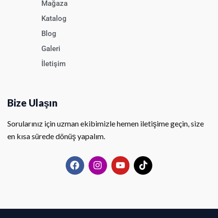
Mağaza
Katalog
Blog
Galeri
İletişim
Bize Ulaşın
Sorularınız için uzman ekibimizle hemen iletişime geçin, size
en kısa sürede dönüş yapalım.
F
I
Y
T
a
n
o
i
c
s
u
k
e
t
t
t
b
a
u
o
o
g
b
k
o
r
e