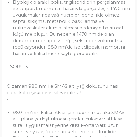
Biyolojik olarak lipoliz, trigliseridlerin parçalanması
ve adiposit membran hasarıyla gerçekleşir. 1470 nm
uygulamalarında yağ hücreleri genellikle ölmez;
septal sıkışma, metabolik baskılanma ve
mikrovasküler akım azalması nedeniyle hacimsel
küçülme oluşur. Bu nedenle 1470 nm’de olan
durum primer lipoliz değil, sekonder volumetrik
redüksiyondur. 980 nm’de ise adiposit membranı
hasarı ve kalıcı hücre kaybı görülebilir.
– SORU 3 –
•
O zaman 980 nm ile SMAS altı yağ dokusunu nasıl
daha kalıcı şekilde etkileyebiliriz?
•
980 nm’nin kalıcı etkisi için fiberin mutlaka SMAS
altı plana yerleştirilmesi gerekir. Yüksek watt kısa
süreli uygulamalar yerine düşük‑orta watt, uzun
süreli ve yavaş fiber hareketi tercih edilmelidir.