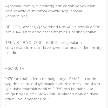
•
Aşağıdaki metin, cilt estetiğinde cerrahiye yaklaşan
non‑invaziv ve minimal invaziv uygulamalar
kapsamında,
BBL, CO₂ lazerler, Q‑Switched Nd:YAG ve özellikle 980
nm + 1470 nm endolazer sistemleri üzerine yapılan
TEKNİK – BİYOLOJİK – KLİNİK tartışmaların,
soru‑cevap formatında ve aynen korunarak derlenmiş
halidir.
•
– SORU 1 –
1470 nm daha derin bir dalga boyu. SMAS altı derin
yağ dokusunu dolaylı olarak lipolize etmesi endolazer
için daha mantıklı değil mi? 980 nm ise daha kısa
dalga boyu olarak SMAS üstü subkutan dokuda daha
etkin lipoliz yapmaz mı?
•