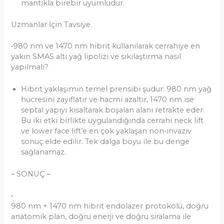
mantıkla birebir uyumludur.
Uzmanlar İçin Tavsiye
•980 nm ve 1470 nm hibrit kullanılarak cerrahiye en
yakın SMAS altı yağ lipolizi ve sıkılaştırma nasıl
yapılmalı?
Hibrit yaklaşımın temel prensibi şudur: 980 nm yağ
hücresini zayıflatır ve hacmi azaltır, 1470 nm ise
septal yapıyı kısaltarak boşalan alanı retrakte eder.
Bu iki etki birlikte uygulandığında cerrahi neck lift
ve lower face lift’e en çok yaklaşan non‑invaziv
sonuç elde edilir. Tek dalga boyu ile bu denge
sağlanamaz.
– SONUÇ –
•
980 nm + 1470 nm hibrit endolazer protokolü, doğru
anatomik plan, doğru enerji ve doğru sıralama ile