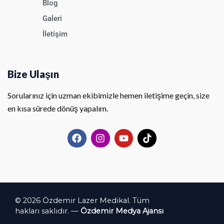
Blog
Galeri
İletişim
Bize Ulaşın
Sorularınız için uzman ekibimizle hemen iletişime geçin, size
en kısa sürede dönüş yapalım.
F
I
Y
T
a
n
o
i
c
s
u
k
e
t
t
t
b
a
u
o
o
g
b
k
o
r
e
k
a
© 2026 Özdemir Lazer Medikal. Tüm
m
hakları saklıdır. —
Özdemir Medya Ajansı