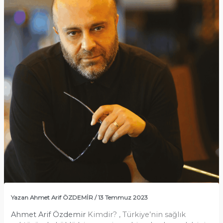
Yazan
Ahmet Arif ÖZDEMİR
/
13 Temmuz 2023
Ahmet Arif Özdemir
Kimdir? , Türkiye’nin sağlık