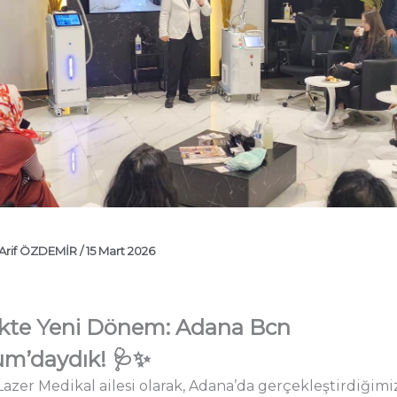
Arif ÖZDEMİR
/
15 Mart 2026
ikte Yeni Dönem: Adana Bcn
m’daydık! 🩺✨
azer Medikal ailesi olarak, Adana’da gerçekleştirdiğimi