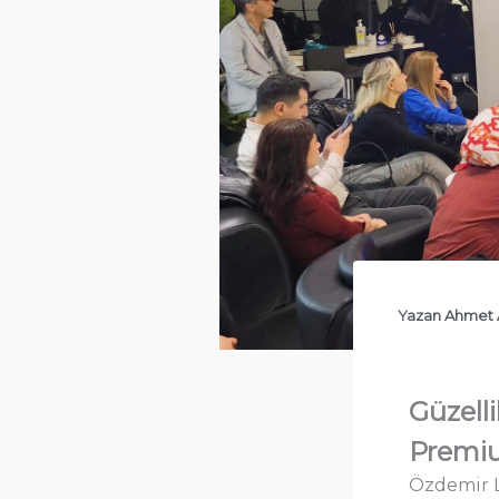
Yazan
Ahmet 
Güzell
Premiu
Özdemir L