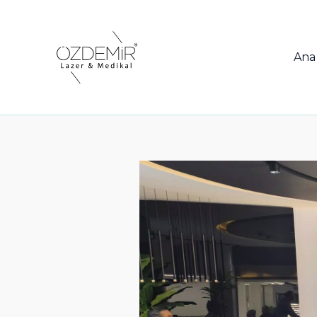
İçeriğe
atla
Ana