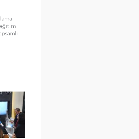
ulama
 eğitim
kapsamlı