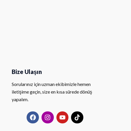
Bize Ulaşın
Sorularınız için uzman ekibimizle hemen
iletişime geçin, size en kısa sürede dönüş
yapalım.
F
I
Y
T
a
n
o
i
c
s
u
k