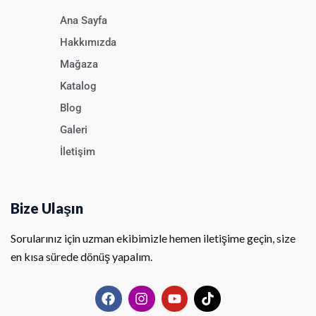
Ana Sayfa
Hakkımızda
Mağaza
Katalog
Blog
Galeri
İletişim
Bize Ulaşın
Sorularınız için uzman ekibimizle hemen iletişime geçin, size
en kısa sürede dönüş yapalım.
F
I
Y
T
a
n
o
i