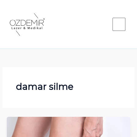
İçeriğe
atla
damar silme