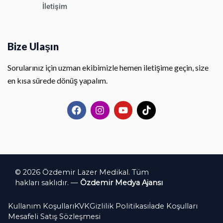
İletişim
Bize Ulaşın
Sorularınız için uzman ekibimizle hemen iletişime geçin, size
en kısa sürede dönüş yapalım.
F
I
Y
T
a
n
o
i
c
s
u
k
e
t
t
t
b
a
u
o
o
g
b
k
o
r
e
k
a
© 2026 Özdemir Lazer Medikal. Tüm
m
hakları saklıdır. —
Özdemir Medya Ajansı
Kullanım Koşulları
KVK
Gizlilik Politikası
İade Koşulları
Mesafeli Satış Sözleşmesi