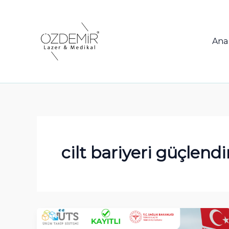
İçeriğe
atla
Ana
cilt bariyeri güçlend