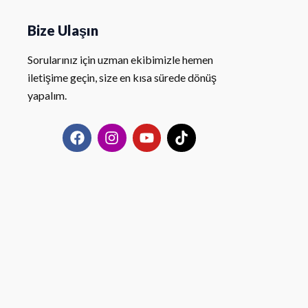
Bize Ulaşın
Sorularınız için uzman ekibimizle hemen
iletişime geçin, size en kısa sürede dönüş
yapalım.
F
I
Y
T
a
n
o
i
c
s
u
k
e
t
t
t
b
a
u
o
o
g
b
k
o
r
e
k
a
m